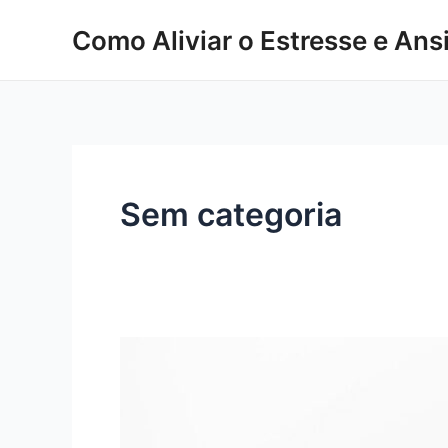
Ir
Como Aliviar o Estresse e An
para
o
conteúdo
Sem categoria
Aprenda
como
Cuidar
da